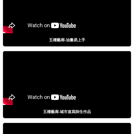
五權藝廊-油畫易上手
五權藝廊-城市速寫師生作品