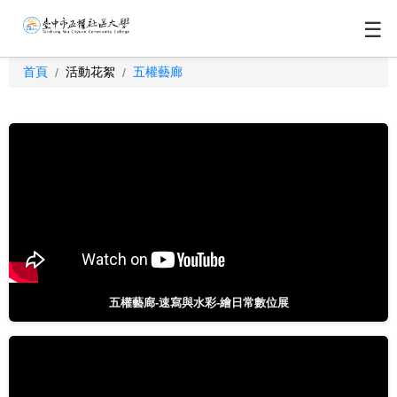
☰
首頁
活動花絮
五權藝廊
/
/
五權藝廊-速寫與水彩-繪日常數位展