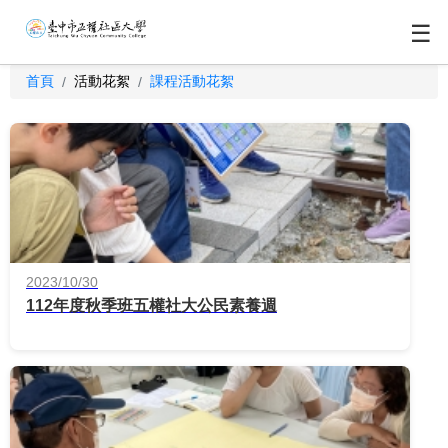
☰
首頁
活動花絮
課程活動花絮
/
/
2023/10/30
112年度秋季班五權社大公民素養週