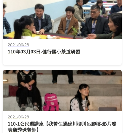
2021/06/28
110年03月03日-健行國小茶道研習
2021/06/28
110-1公民週講座【我曾住過綠川柳川吊腳樓-影片發
表詹秀珠老師】